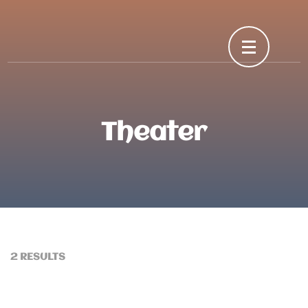
Skip
to
content
(Press
Enter)
Theater
2 RESULTS