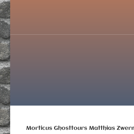
Skip
to
content
(Press
Enter)
Morticus Ghosttours Matthias Zwer