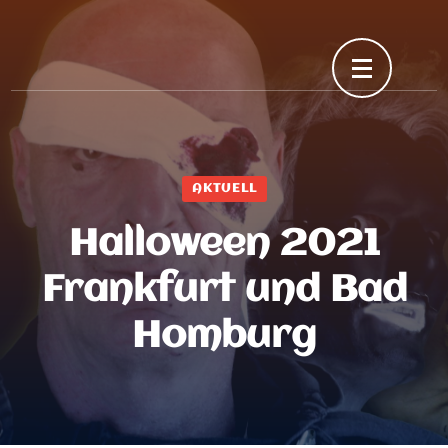
Skip
to
content
(Press
Enter)
AKTUELL
Halloween 2021
Frankfurt und Bad
Homburg